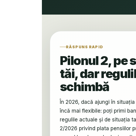
RĂSPUNS RAPID
Pilonul 2, pe 
tăi, dar reguli
schimbă
În 2026, dacă ajungi în situația 
încă mai flexibile: poți primi ba
regulile actuale și de situația t
2/2026 privind plata pensiilor 