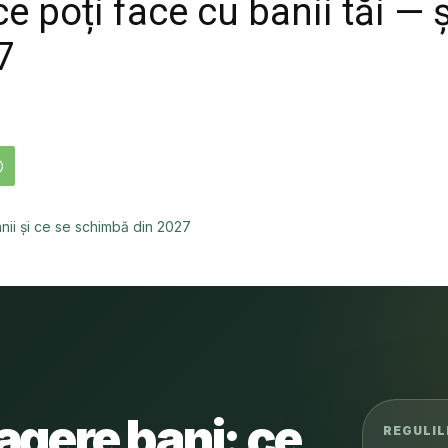
 ce poți face cu banii tăi —
7
ragere bani: ce
REGULIL