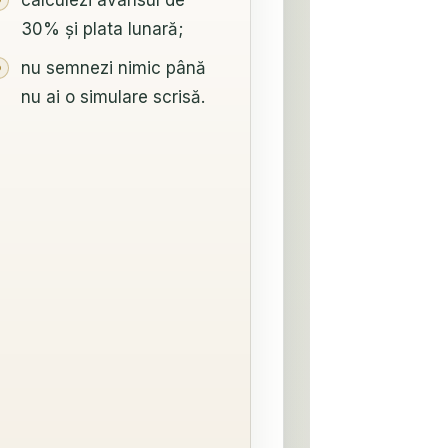
calculezi avansul de
30% și plata lunară;
nu semnezi nimic până
nu ai o simulare scrisă.