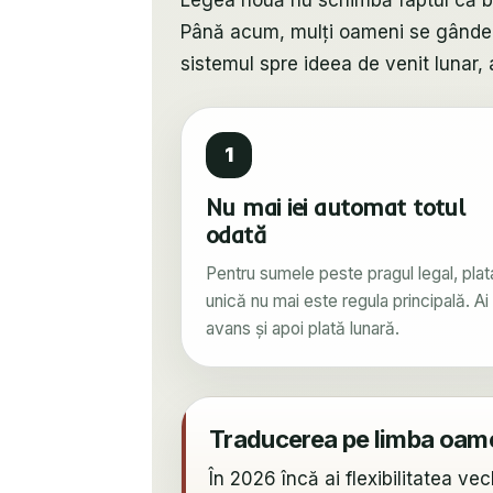
Legea nouă nu schimbă faptul că bani
Până acum, mulți oameni se gândeau 
sistemul spre ideea de venit lunar, 
1
Nu mai iei automat totul
odată
Pentru sumele peste pragul legal, plat
unică nu mai este regula principală. Ai
avans și apoi plată lunară.
Traducerea pe limba oame
În 2026 încă ai flexibilitatea ve