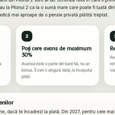
i din Pilonul 2 sunt ai tăi. Schimbă felul în care îi prim
la Pilonul 2 ca la o sumă mare care poate fi luată dint
adică mai aproape de o pensie privată plătită treptat.
2
Poți cere avans de maximum
Re
30%
Re
a
Avansul este o parte din banii tăi, nu un
re
bonus. Îl ceri o singură dată, la începutul
via
plății.
nilor
che, dacă te încadrezi la plată. Din 2027, pentru cele mai