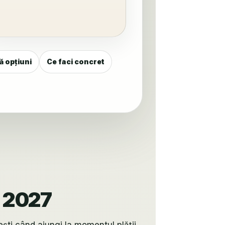
ă opțiuni
Ce faci concret
e 2027