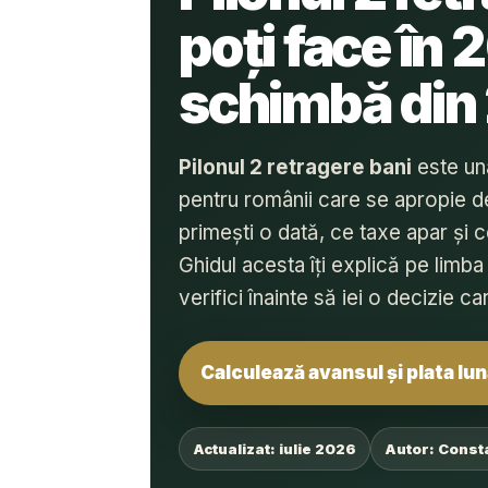
poți face în 
schimbă din
Pilonul 2 retragere bani
este una
pentru românii care se apropie de 
primești o dată, ce taxe apar și 
Ghidul acesta îți explică pe limb
verifici înainte să iei o decizie c
Calculează avansul și plata lu
Actualizat: iulie 2026
Autor: Const