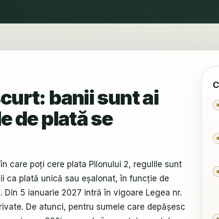
C
scurt: banii sunt ai
le de plată se
în care poți cere plata Pilonului 2, regulile sunt
nii ca plată unică sau eșalonat, în funcție de
a. Din 5 ianuarie 2027 intră în vigoare Legea nr.
private. De atunci, pentru sumele care depășesc