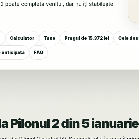
 2 poate completa venitul, dar nu îți stabilește
7
Calculator
Taxe
Pragul de 15.372 lei
Cele dou
 anticipată
FAQ
a Pilonul 2 din 5 ianuari