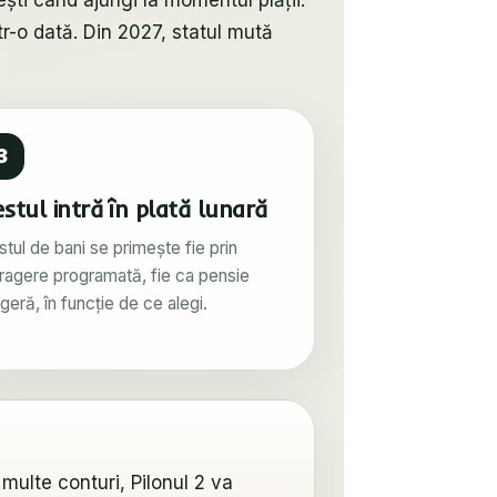
ești când ajungi la momentul plății.
r-o dată. Din 2027, statul mută
3
stul intră în plată lunară
stul de bani se primește fie prin
tragere programată, fie ca pensie
geră, în funcție de ce alegi.
 multe conturi, Pilonul 2 va