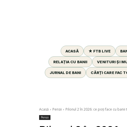
ACASĂ
★ FTB LIVE
BAN
RELAȚIA CU BANII
VENITURI ȘI 
JURNAL DE BANI
CĂRȚI CARE FAC T
Acasă
Pensii
Pilonul 2 în 2026: ce poți face cu banii t
Pensii