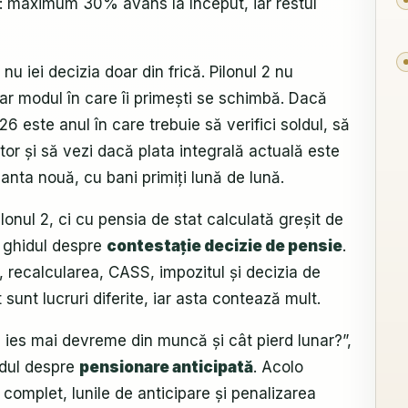
a: maximum 30% avans la început, iar restul
nu iei decizia doar din frică. Pilonul 2 nu
Dar modul în care îi primești se schimbă. Dacă
 este anul în care trebuie să verifici soldul, să
tor și să vezi dacă plata integrală actuală este
anta nouă, cu bani primiți lună de lună.
onul 2, ci cu pensia de stat calculată greșit de
t ghidul despre
contestație decizie de pensie
.
, recalcularea, CASS, impozitul și decizia de
t sunt lucruri diferite, iar asta contează mult.
 ies mai devreme din muncă și cât pierd lunar?”,
hidul despre
pensionare anticipată
. Acolo
l complet, lunile de anticipare și penalizarea