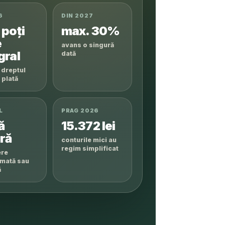
6
DIN 2027
 poți
max. 30%
e
avans o singură
gral
dată
 dreptul
 plată
L
PRAG 2026
ă
15.372 lei
ră
conturile mici au
regim simplificat
ere
mată sau
ă