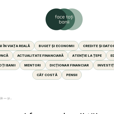
facetotibanii
I ÎN VIAȚA REALĂ
BUGET ȘI ECONOMII
CREDITE ȘI DATOR
MUNCĂ
ACTUALITATE FINANCIARĂ
ATENȚIE LA ȚEPE
E
OȚI BANII
MENTORI
DICȚIONAR FINANCIAR
INVESTIȚI
CÂT COSTĂ
PENSII
ăi — și...