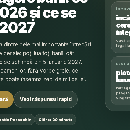
2026 și ce se
ÎN 202
încă
 2027
cer
inte
dacă ai
 dintre cele mai importante întrebări
legal la
pensie: poți lua toți banii, cât
ce se schimbă din 5 ianuarie 2027.
RESTU
a oamenilor, fără vorbe grele, ce
plat
luna
are poate însemna zeci de mii de lei.
retrag
progra
viager
nară
Vezi răspunsul rapid
antin Paraschiv
Citire: 20 minute