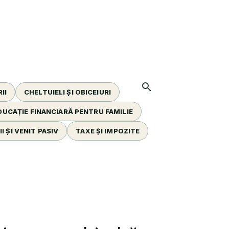
II
CHELTUIELI ȘI OBICEIURI
DUCAȚIE FINANCIARĂ PENTRU FAMILIE
I ȘI VENIT PASIV
TAXE ȘI IMPOZITE