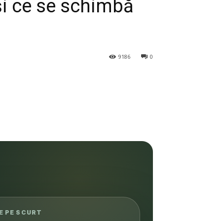
 și ce se schimbă
9186
0
E PE SCURT